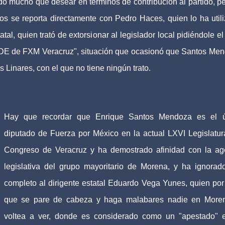
mucho qué desear en términos de contribución al partido, pe
s se reporta directamente con Pedro Haces, quien lo ha util
atal, quien trató de extorsionar al legislador local pidiéndole e
CDE de FXM Veracruz", situación que ocasionó que Santos Me
 Linares, con el que no tiene ningún trato.
Hay que recordar que Enrique Santos Mendoza es el ú
diputado de Fuerza por México en la actual LXVI Legislatur
Congreso de Veracruz y ha demostrado afinidad con la a
legislativa del grupo mayoritario de Morena, y ha ignorad
completo al dirigente estatal Eduardo Vega Yunes, quien po
que se pare de cabeza y haga malabares nadie en More
voltea a ver, donde es considerado como un "apestado" 