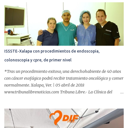
r
i
o
s
ISSSTE-Xalapa con procedimientos de endoscopia,
colonoscopia y cpre, de primer nivel
*Tras un procedimiento exitoso, una derechohabiente de 40 años
con cáncer esofágico podrá recibir tratamiento oncológico y comer
normalmente. Xalapa, Ver. | 05 abril de 2018
www.tribunalibrenoticias.com Tribuna Libre.- La Clínica del
ISSSTE de Xalapa es de las únicas en el Estado que ha realizado
más de 2 mil procedimientos endoscópicos anuales entre los que se
incluyen endoscopia, colonoscopia y colangiopancreatografía
retrógrada endoscópica (CPRE), con equipo de alta tecnología de
videoendoscopia gástrica y con especialistas certificados. Además