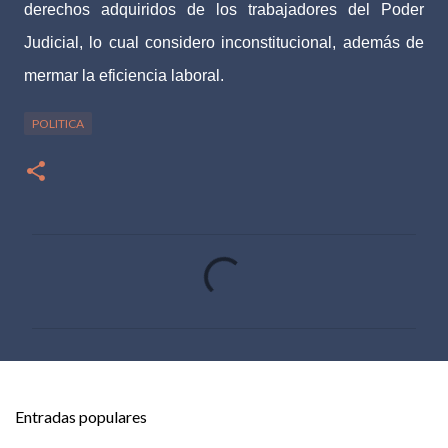
derechos adquiridos de los trabajadores del Poder
Judicial, lo cual considero inconstitucional, además de
mermar la eficiencia laboral.
POLITICA
C
o
m
e
n
t
Entradas populares
a