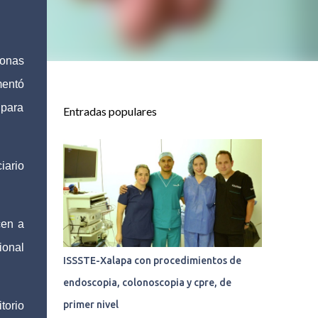
sonas
mentó
 para
Entradas populares
iario
cen a
ional
ISSSTE-Xalapa con procedimientos de
endoscopia, colonoscopia y cpre, de
primer nivel
torio