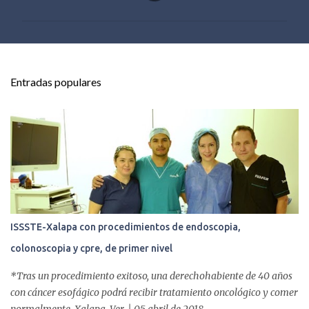
m
e
n
t
Entradas populares
a
r
i
o
s
ISSSTE-Xalapa con procedimientos de endoscopia,
colonoscopia y cpre, de primer nivel
*Tras un procedimiento exitoso, una derechohabiente de 40 años
con cáncer esofágico podrá recibir tratamiento oncológico y comer