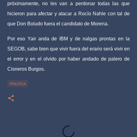
próximamente, no les van a perdonar todas las que
hicieron para afectar y atacar a Rocío Nahle con tal de
que Don Boludo fuera el candidato de Morena.
Por eso Yair anda de IBM y de nalgas prontas en la
SEGOB, sabe bien que vivir fuera del erario será vivir en
el error y en el olvido por haber andado de palero de
Cisneros Burgos.
POLITICA
C
o