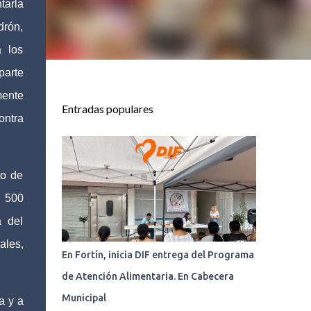
tarla
drón,
 los
parte
mente
Entradas populares
ontra
to de
e 500
a del
ales,
En Fortín, inicia DIF entrega del Programa
de Atención Alimentaria. En Cabecera
Municipal
a y a