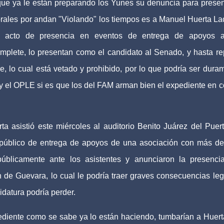
ue ya le están preparando los Yunes su denuncia para presen
orales por andan "Violando" los tiempos es a Manuel Huerta La
 acto de presencia en eventos de entrega de apoyos a
mplete, lo presentan como el candidato al Senado, y hasta re
, lo cual está vetado y prohibido, por lo que podría ser dura
y el OPLE si es que los del FAM arman bien el expediente en c
a asistió este miércoles al auditorio Benito Juárez del Puer
 público de entrega de apoyos de una asociación con más d
públicamente ante los asistentes y anunciaron la presenci
de Guevara, lo cual le podría traer graves consecuencias leg
datura podría perder.
ediente como se sabe ya lo están haciendo, tumbarían a Huert