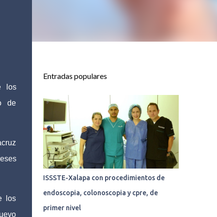
Entradas populares
 los
o de
acruz
reses
ISSSTE-Xalapa con procedimientos de
endoscopia, colonoscopia y cpre, de
e los
primer nivel
Nuevo