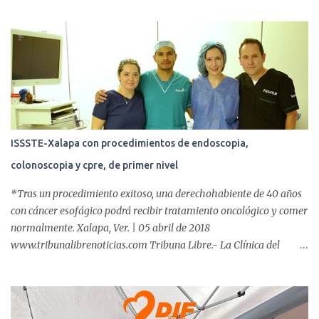
a
r
i
o
s
ISSSTE-Xalapa con procedimientos de endoscopia,
colonoscopia y cpre, de primer nivel
*Tras un procedimiento exitoso, una derechohabiente de 40 años
con cáncer esofágico podrá recibir tratamiento oncológico y comer
normalmente. Xalapa, Ver. | 05 abril de 2018
www.tribunalibrenoticias.com Tribuna Libre.- La Clínica del
ISSSTE de Xalapa es de las únicas en el Estado que ha realizado
más de 2 mil procedimientos endoscópicos anuales entre los que se
incluyen endoscopia, colonoscopia y colangiopancreatografía
retrógrada endoscópica (CPRE), con equipo de alta tecnología de