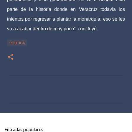
parte de la historia donde en Veracruz todavía los
intentos por regresar a plantar la monarquía, eso se les
va a acabar dentro de muy poco”, concluyó.
POLITICA
C
o
m
e
n
t
Entradas populares