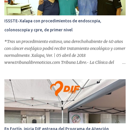
ISSSTE-Xalapa con procedimientos de endoscopia,
colonoscopia y cpre, de primer nivel
*Tras un procedimiento exitoso, una derechohabiente de 40 años
con cáncer esofágico podrá recibir tratamiento oncológico y comer
normalmente. Xalapa, Ver. | 05 abril de 2018
www.tribunalibrenoticias.com Tribuna Libre.- La Clínica del
ISSSTE de Xalapa es de las únicas en el Estado que ha realizado
más de 2 mil procedimientos endoscópicos anuales entre los que se
incluyen endoscopia, colonoscopia y colangiopancreatografía
retrógrada endoscópica (CPRE), con equipo de alta tecnología de
videoendoscopia gástrica y con especialistas certificados. Además
se cuenta con endoscopios de última tecnología que permiten
diagnósticos con mayor certeza y sin dolor para el paciente, a
través de la atención de un equipo de profesionales
multidisciplinario: tres endoscopistas, anestesiólogo y personal
En Fortín, inicia DIF entrega del Programa de Atención