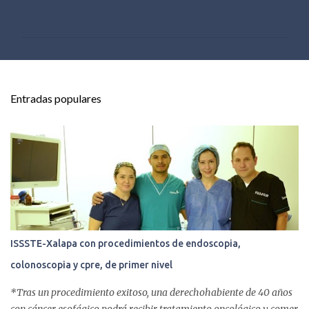
o
m
e
n
t
Entradas populares
a
r
i
o
s
ISSSTE-Xalapa con procedimientos de endoscopia,
colonoscopia y cpre, de primer nivel
*Tras un procedimiento exitoso, una derechohabiente de 40 años