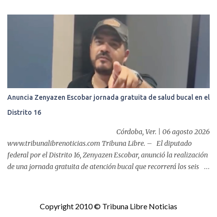
entrega del programa “Atención Alimentaria en los Primeros 1000
Días y Primera Infancia” que inició este miércoles en la cabecera
municipal. Se trata de una estrategia que busca contribuir al
desarrollo y la nutrición de niñas, niños y mujeres en esta
importante etapa de vida. Durante la jornada, en la explanada del
Súper Ahorros, el director del organismo asistencial, Lic. Carlos
Adiel Pereda, realizó un recorrido por las sedes de entre...
Anuncia Zenyazen Escobar jornada gratuita de salud bucal en el
Distrito 16
Córdoba, Ver. | 06 agosto 2026
www.tribunalibrenoticias.com Tribuna Libre. – El diputado
federal por el Distrito 16, Zenyazen Escobar, anunció la realización
de una jornada gratuita de atención bucal que recorrerá los seis
municipios del distrito del 10 al 15 de agosto, con el propósito de
acercar servicios odontológicos a la población y contribuir al
cuidado de la salud. Bajo el lema "Distrito 16, donde nacen las
Copyright 2010 © Tribuna Libre Noticias
mejores sonrisas", la campaña beneficiará a habitantes de