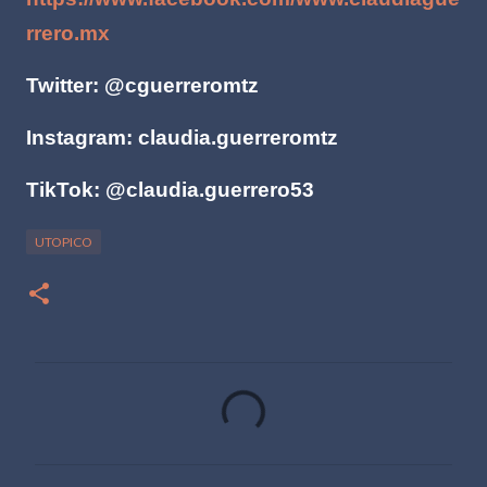
rrero.mx
Twitter: @cguerreromtz
Instagram: claudia.guerreromtz
TikTok: @claudia.guerrero53
UTOPICO
C
o
m