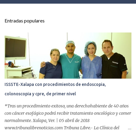
e
n
t
Entradas populares
a
r
i
o
s
ISSSTE-Xalapa con procedimientos de endoscopia,
colonoscopia y cpre, de primer nivel
*Tras un procedimiento exitoso, una derechohabiente de 40 años
con cáncer esofágico podrá recibir tratamiento oncológico y comer
normalmente. Xalapa, Ver. | 05 abril de 2018
www.tribunalibrenoticias.com Tribuna Libre.- La Clínica del
ISSSTE de Xalapa es de las únicas en el Estado que ha realizado