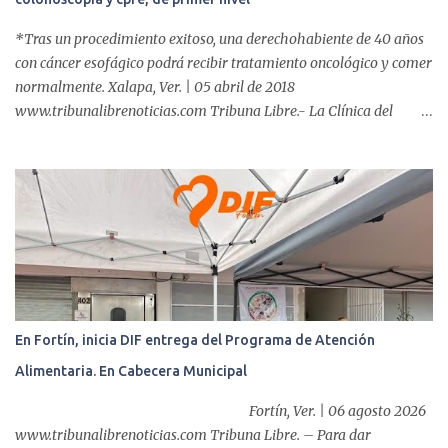
*Tras un procedimiento exitoso, una derechohabiente de 40 años
con cáncer esofágico podrá recibir tratamiento oncológico y comer
normalmente. Xalapa, Ver. | 05 abril de 2018
www.tribunalibrenoticias.com Tribuna Libre.- La Clínica del
ISSSTE de Xalapa es de las únicas en el Estado que ha realizado
más de 2 mil procedimientos endoscópicos anuales entre los que se
incluyen endoscopia, colonoscopia y colangiopancreatografía
retrógrada endoscópica (CPRE), con equipo de alta tecnología de
videoendoscopia gástrica y con especialistas certificados. Además
se cuenta con endoscopios de última tecnología que permiten
diagnósticos con mayor certeza y sin dolor para el paciente, a
través de la atención de un equipo de profesionales
multidisciplinario: tres endoscopistas, anestesiólogo y personal
En Fortín, inicia DIF entrega del Programa de Atención
auxiliar y de enfermería. En esta semana, se realizó un nuevo caso
Alimentaria. En Cabecera Municipal
de éxito, pues a través de la colocación de un stent metálico
esofágico, una derechohabiente con un tumor en el ...
Fortín, Ver. | 06 agosto 2026
www.tribunalibrenoticias.com Tribuna Libre. – Para dar