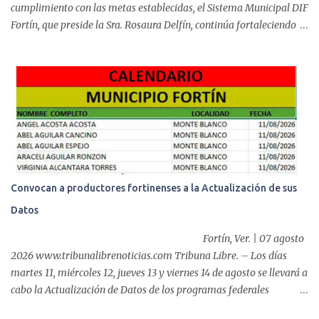
cumplimiento con las metas establecidas, el Sistema Municipal DIF
Fortín, que preside la Sra. Rosaura Delfín, continúa fortaleciendo
las acciones en favor de las familias fortinenses mediante la
entrega del programa “Atención Alimentaria en los Primeros 1000
Días y Primera Infancia” que inició este miércoles en la cabecera
municipal. Se trata de una estrategia que busca contribuir al
desarrollo y la nutrición de niñas, niños y mujeres en esta
importante etapa de vida. Durante la jornada, en la explanada del
Súper Ahorros, el director del organismo asistencial, Lic. Carlos
Adiel Pereda, realizó un recorrido por las sedes de entre...
Convocan a productores fortinenses a la Actualización de sus
Datos
Fortín, Ver. | 07 agosto
2026 www.tribunalibrenoticias.com Tribuna Libre. – Los días
martes 11, miércoles 12, jueves 13 y viernes 14 de agosto se llevará a
cabo la Actualización de Datos de los programas federales
“Producción para el Bienestar” y “Fertilizantes para el Bienestar”,