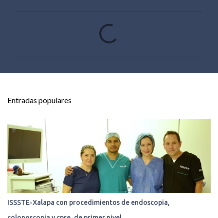
C
o
m
e
n
t
Entradas populares
a
r
i
o
s
ISSSTE-Xalapa con procedimientos de endoscopia,
colonoscopia y cpre, de primer nivel