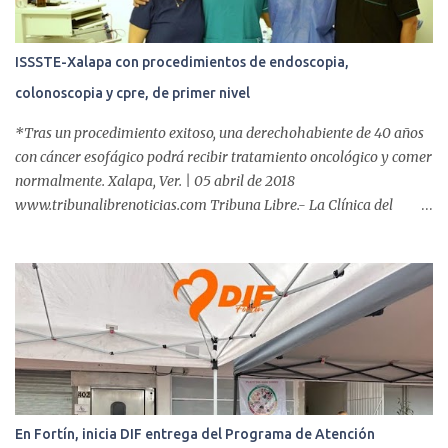
ISSSTE-Xalapa con procedimientos de endoscopia,
colonoscopia y cpre, de primer nivel
*Tras un procedimiento exitoso, una derechohabiente de 40 años
con cáncer esofágico podrá recibir tratamiento oncológico y comer
normalmente. Xalapa, Ver. | 05 abril de 2018
www.tribunalibrenoticias.com Tribuna Libre.- La Clínica del
ISSSTE de Xalapa es de las únicas en el Estado que ha realizado
más de 2 mil procedimientos endoscópicos anuales entre los que se
incluyen endoscopia, colonoscopia y colangiopancreatografía
retrógrada endoscópica (CPRE), con equipo de alta tecnología de
videoendoscopia gástrica y con especialistas certificados. Además
se cuenta con endoscopios de última tecnología que permiten
diagnósticos con mayor certeza y sin dolor para el paciente, a
través de la atención de un equipo de profesionales
multidisciplinario: tres endoscopistas, anestesiólogo y personal
En Fortín, inicia DIF entrega del Programa de Atención
auxiliar y de enfermería. En esta semana, se realizó un nuevo caso