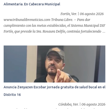
Alimentaria. En Cabecera Municipal
de éxito, pues a través de la colocación de un stent metálico
esofágico, una derechohabiente con un tumor en el ...
Fortín, Ver. | 06 agosto 2026
www.tribunalibrenoticias.com Tribuna Libre. – Para dar
cumplimiento con las metas establecidas, el Sistema Municipal DIF
Fortín, que preside la Sra. Rosaura Delfín, continúa fortaleciendo
las acciones en favor de las familias fortinenses mediante la
entrega del programa “Atención Alimentaria en los Primeros 1000
Días y Primera Infancia” que inició este miércoles en la cabecera
municipal. Se trata de una estrategia que busca contribuir al
desarrollo y la nutrición de niñas, niños y mujeres en esta
importante etapa de vida. Durante la jornada, en la explanada del
Súper Ahorros, el director del organismo asistencial, Lic. Carlos
Adiel Pereda, realizó un recorrido por las sedes de entre...
Anuncia Zenyazen Escobar jornada gratuita de salud bucal en el
Distrito 16
Córdoba, Ver. | 06 agosto 2026