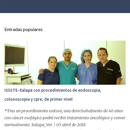
m
e
n
t
Entradas populares
a
r
i
o
s
ISSSTE-Xalapa con procedimientos de endoscopia,
colonoscopia y cpre, de primer nivel
*Tras un procedimiento exitoso, una derechohabiente de 40 años
con cáncer esofágico podrá recibir tratamiento oncológico y comer
normalmente. Xalapa, Ver. | 05 abril de 2018