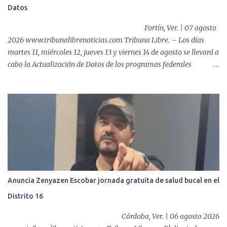
Datos
Fortín, Ver. | 07 agosto
2026 www.tribunalibrenoticias.com Tribuna Libre. – Los días
martes 11, miércoles 12, jueves 13 y viernes 14 de agosto se llevará a
cabo la Actualización de Datos de los programas federales
“Producción para el Bienestar” y “Fertilizantes para el Bienestar”,
por lo que, el Ayuntamiento de Fortín que preside el alcalde,
Alfonso Efraín Marín Delfín, informa a las y los productores del
municipio sobre este proceso que realizará la Secretaría de
Agricultura, a través del CADER Córdoba. De acuerdo a la
información oficial, la convocatoria está dirigida a productores de
caña, café, maíz y frijol. Este trámite es indispensable para
mantener vigente el regist...
Anuncia Zenyazen Escobar jornada gratuita de salud bucal en el
Distrito 16
Córdoba, Ver. | 06 agosto 2026