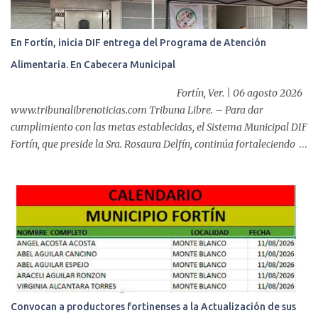
En Fortín, inicia DIF entrega del Programa de Atención
Alimentaria. En Cabecera Municipal
Fortín, Ver. | 06 agosto 2026
www.tribunalibrenoticias.com Tribuna Libre. – Para dar
cumplimiento con las metas establecidas, el Sistema Municipal DIF
Fortín, que preside la Sra. Rosaura Delfín, continúa fortaleciendo
las acciones en favor de las familias fortinenses mediante la
entrega del programa “Atención Alimentaria en los Primeros 1000
Días y Primera Infancia” que inició este miércoles en la cabecera
municipal. Se trata de una estrategia que busca contribuir al
desarrollo y la nutrición de niñas, niños y mujeres en esta
importante etapa de vida. Durante la jornada, en la explanada del
Súper Ahorros, el director del organismo asistencial, Lic. Carlos
Adiel Pereda, realizó un recorrido por las sedes de entre...
Convocan a productores fortinenses a la Actualización de sus