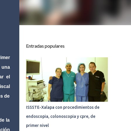
Entradas populares
rimer
y una
ar el
iscal
es de
ISSSTE-Xalapa con procedimientos de
endoscopia, colonoscopia y cpre, de
de la
primer nivel
ación