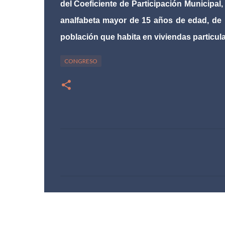
del Coeficiente de Participación Municipal
analfabeta mayor de 15 años de edad, de
población que habita en viviendas particula
CONGRESO
C
o
m
e
n
t