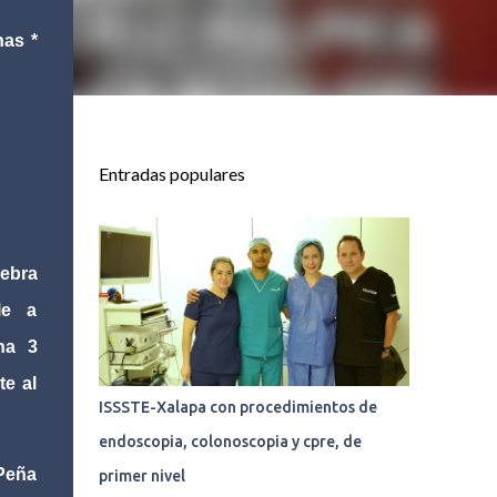
nas *
Entradas populares
ebra
le a
ha 3
te al
ISSSTE-Xalapa con procedimientos de
endoscopia, colonoscopia y cpre, de
Peña
primer nivel