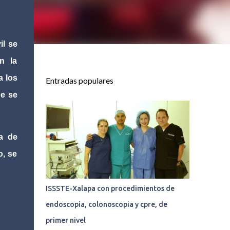
il se
n la
a los
Entradas populares
ue se
a de
o, se
ISSSTE-Xalapa con procedimientos de
endoscopia, colonoscopia y cpre, de
primer nivel