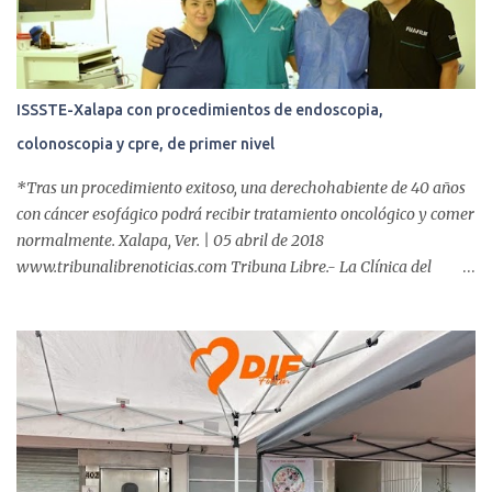
s
ISSSTE-Xalapa con procedimientos de endoscopia,
colonoscopia y cpre, de primer nivel
*Tras un procedimiento exitoso, una derechohabiente de 40 años
con cáncer esofágico podrá recibir tratamiento oncológico y comer
normalmente. Xalapa, Ver. | 05 abril de 2018
www.tribunalibrenoticias.com Tribuna Libre.- La Clínica del
ISSSTE de Xalapa es de las únicas en el Estado que ha realizado
más de 2 mil procedimientos endoscópicos anuales entre los que se
incluyen endoscopia, colonoscopia y colangiopancreatografía
retrógrada endoscópica (CPRE), con equipo de alta tecnología de
videoendoscopia gástrica y con especialistas certificados. Además
se cuenta con endoscopios de última tecnología que permiten
diagnósticos con mayor certeza y sin dolor para el paciente, a
través de la atención de un equipo de profesionales