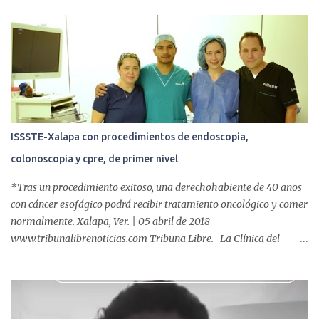
r
i
o
s
ISSSTE-Xalapa con procedimientos de endoscopia,
colonoscopia y cpre, de primer nivel
*Tras un procedimiento exitoso, una derechohabiente de 40 años
con cáncer esofágico podrá recibir tratamiento oncológico y comer
normalmente. Xalapa, Ver. | 05 abril de 2018
www.tribunalibrenoticias.com Tribuna Libre.- La Clínica del
ISSSTE de Xalapa es de las únicas en el Estado que ha realizado
más de 2 mil procedimientos endoscópicos anuales entre los que se
incluyen endoscopia, colonoscopia y colangiopancreatografía
retrógrada endoscópica (CPRE), con equipo de alta tecnología de