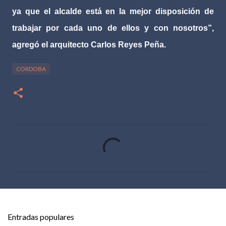
ya que el alcalde está en la mejor disposición de
trabajar por cada uno de ellos y con nosotros”,
agregó el arquitecto Carlos Reyes Peña.
CORDOBA
C
o
m
e
n
t
Entradas populares
a