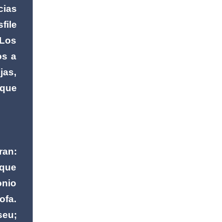
cias
DIF Fortín, que preside la Sra. Rosaura
Delfín, continúa fortaleciendo las acciones
file
en favor de las familias fortinenses
 Los
mediante la entrega del programa “Atención
os a
Alimentaria en los Primeros 1000 Días y
Primera Infancia” que inició este miércoles
jas,
en la cabecera municipal. Se trata de una
que
estrategia que busca contribuir al desarrollo
y la nutrición de niñas, niños y mujeres en
esta importante etapa de vida. Durante la
jornada, en la explanada del Súper Ahorros,
el director del organismo asistencial, Lic.
ran:
Carlos Adiel Pereda, realizó un recorrido por
las sedes de entre...
ique
onio
ofa.
seu;