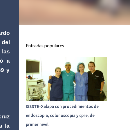
ardo
 del
Entradas populares
 las
vó a
39 y
ISSSTE-Xalapa con procedimientos de
endoscopia, colonoscopia y cpre, de
cruz
primer nivel
a la