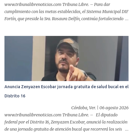
www.tribunalibrenoticias.com Tribuna Libre. – Para dar
cumplimiento con las metas establecidas, el Sistema Municipal DIF
Fortín, que preside la Sra. Rosaura Delfín, continúa fortaleciendo
las acciones en favor de las familias fortinenses mediante la
entrega del programa “Atención Alimentaria en los Primeros 1000
Días y Primera Infancia” que inició este miércoles en la cabecera
municipal. Se trata de una estrategia que busca contribuir al
desarrollo y la nutrición de niñas, niños y mujeres en esta
importante etapa de vida. Durante la jornada, en la explanada del
Súper Ahorros, el director del organismo asistencial, Lic. Carlos
Adiel Pereda, realizó un recorrido por las sedes de entre...
Anuncia Zenyazen Escobar jornada gratuita de salud bucal en el
Distrito 16
Córdoba, Ver. | 06 agosto 2026
www.tribunalibrenoticias.com Tribuna Libre. – El diputado
federal por el Distrito 16, Zenyazen Escobar, anunció la realización
de una jornada gratuita de atención bucal que recorrerá los seis