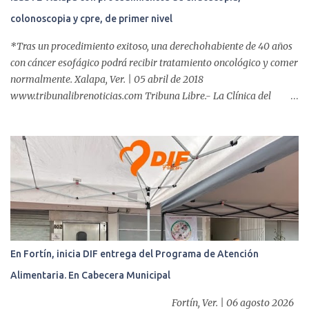
colonoscopia y cpre, de primer nivel
*Tras un procedimiento exitoso, una derechohabiente de 40 años
con cáncer esofágico podrá recibir tratamiento oncológico y comer
normalmente. Xalapa, Ver. | 05 abril de 2018
www.tribunalibrenoticias.com Tribuna Libre.- La Clínica del
ISSSTE de Xalapa es de las únicas en el Estado que ha realizado
más de 2 mil procedimientos endoscópicos anuales entre los que se
incluyen endoscopia, colonoscopia y colangiopancreatografía
retrógrada endoscópica (CPRE), con equipo de alta tecnología de
videoendoscopia gástrica y con especialistas certificados. Además
se cuenta con endoscopios de última tecnología que permiten
diagnósticos con mayor certeza y sin dolor para el paciente, a
través de la atención de un equipo de profesionales
multidisciplinario: tres endoscopistas, anestesiólogo y personal
En Fortín, inicia DIF entrega del Programa de Atención
auxiliar y de enfermería. En esta semana, se realizó un nuevo caso
Alimentaria. En Cabecera Municipal
de éxito, pues a través de la colocación de un stent metálico
esofágico, una derechohabiente con un tumor en el ...
Fortín, Ver. | 06 agosto 2026