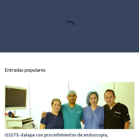
C
o
m
e
n
t
Entradas populares
a
r
i
o
s
ISSSTE-Xalapa con procedimientos de endoscopia,