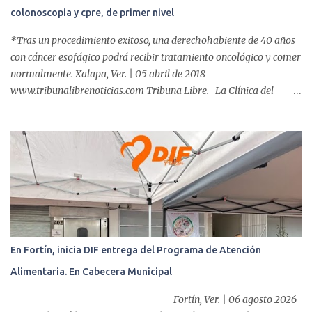
colonoscopia y cpre, de primer nivel
*Tras un procedimiento exitoso, una derechohabiente de 40 años
con cáncer esofágico podrá recibir tratamiento oncológico y comer
normalmente. Xalapa, Ver. | 05 abril de 2018
www.tribunalibrenoticias.com Tribuna Libre.- La Clínica del
ISSSTE de Xalapa es de las únicas en el Estado que ha realizado
más de 2 mil procedimientos endoscópicos anuales entre los que se
incluyen endoscopia, colonoscopia y colangiopancreatografía
retrógrada endoscópica (CPRE), con equipo de alta tecnología de
videoendoscopia gástrica y con especialistas certificados. Además
se cuenta con endoscopios de última tecnología que permiten
diagnósticos con mayor certeza y sin dolor para el paciente, a
través de la atención de un equipo de profesionales
multidisciplinario: tres endoscopistas, anestesiólogo y personal
En Fortín, inicia DIF entrega del Programa de Atención
auxiliar y de enfermería. En esta semana, se realizó un nuevo caso
Alimentaria. En Cabecera Municipal
de éxito, pues a través de la colocación de un stent metálico
esofágico, una derechohabiente con un tumor en el ...
Fortín, Ver. | 06 agosto 2026