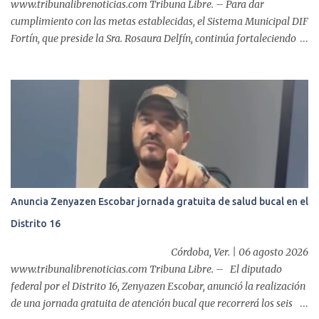
www.tribunalibrenoticias.com Tribuna Libre. – Para dar
cumplimiento con las metas establecidas, el Sistema Municipal DIF
Fortín, que preside la Sra. Rosaura Delfín, continúa fortaleciendo
las acciones en favor de las familias fortinenses mediante la
entrega del programa “Atención Alimentaria en los Primeros 1000
Días y Primera Infancia” que inició este miércoles en la cabecera
municipal. Se trata de una estrategia que busca contribuir al
desarrollo y la nutrición de niñas, niños y mujeres en esta
importante etapa de vida. Durante la jornada, en la explanada del
Súper Ahorros, el director del organismo asistencial, Lic. Carlos
Adiel Pereda, realizó un recorrido por las sedes de entre...
Anuncia Zenyazen Escobar jornada gratuita de salud bucal en el
Distrito 16
Córdoba, Ver. | 06 agosto 2026
www.tribunalibrenoticias.com Tribuna Libre. – El diputado
federal por el Distrito 16, Zenyazen Escobar, anunció la realización
de una jornada gratuita de atención bucal que recorrerá los seis