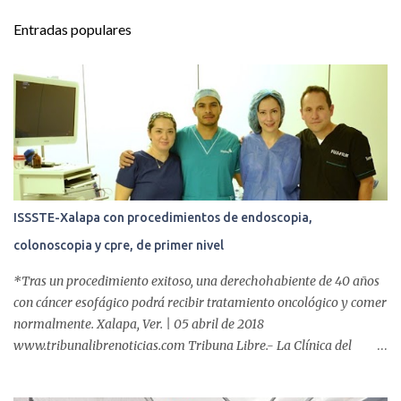
t
Entradas populares
a
r
i
o
s
ISSSTE-Xalapa con procedimientos de endoscopia,
colonoscopia y cpre, de primer nivel
*Tras un procedimiento exitoso, una derechohabiente de 40 años
con cáncer esofágico podrá recibir tratamiento oncológico y comer
normalmente. Xalapa, Ver. | 05 abril de 2018
www.tribunalibrenoticias.com Tribuna Libre.- La Clínica del
ISSSTE de Xalapa es de las únicas en el Estado que ha realizado
más de 2 mil procedimientos endoscópicos anuales entre los que se