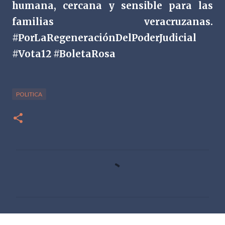
humana, cercana y sensible para las
familias veracruzanas.
#PorLaRegeneraciónDelPoderJudicial
#Vota12 #BoletaRosa
POLITICA
C
o
m
e
n