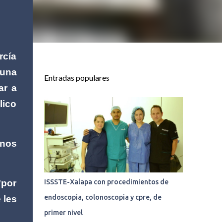
rcía
 una
Entradas populares
ar a
lico
anos
"por
ISSSTE-Xalapa con procedimientos de
endoscopia, colonoscopia y cpre, de
 les
primer nivel