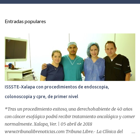
e
n
t
Entradas populares
a
r
i
o
s
ISSSTE-Xalapa con procedimientos de endoscopia,
colonoscopia y cpre, de primer nivel
*Tras un procedimiento exitoso, una derechohabiente de 40 años
con cáncer esofágico podrá recibir tratamiento oncológico y comer
normalmente. Xalapa, Ver. | 05 abril de 2018
www.tribunalibrenoticias.com Tribuna Libre.- La Clínica del
ISSSTE de Xalapa es de las únicas en el Estado que ha realizado