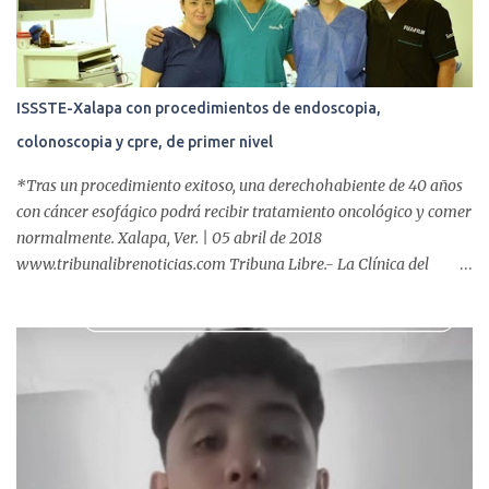
s
ISSSTE-Xalapa con procedimientos de endoscopia,
colonoscopia y cpre, de primer nivel
*Tras un procedimiento exitoso, una derechohabiente de 40 años
con cáncer esofágico podrá recibir tratamiento oncológico y comer
normalmente. Xalapa, Ver. | 05 abril de 2018
www.tribunalibrenoticias.com Tribuna Libre.- La Clínica del
ISSSTE de Xalapa es de las únicas en el Estado que ha realizado
más de 2 mil procedimientos endoscópicos anuales entre los que se
incluyen endoscopia, colonoscopia y colangiopancreatografía
retrógrada endoscópica (CPRE), con equipo de alta tecnología de
videoendoscopia gástrica y con especialistas certificados. Además
se cuenta con endoscopios de última tecnología que permiten
diagnósticos con mayor certeza y sin dolor para el paciente, a
través de la atención de un equipo de profesionales