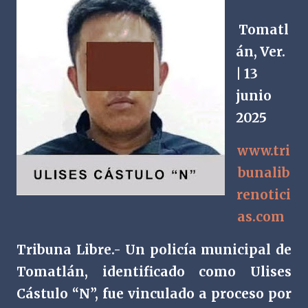
Tomatl
án, Ver.
| 13
junio
2025
www.tri
bunalib
renotici
as.com
Tribuna Libre.- Un policía municipal de
Tomatlán, identificado como Ulises
Cástulo “N”, fue vinculado a proceso por