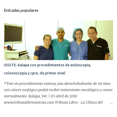
n
t
Entradas populares
a
r
i
o
s
ISSSTE-Xalapa con procedimientos de endoscopia,
colonoscopia y cpre, de primer nivel
*Tras un procedimiento exitoso, una derechohabiente de 40 años
con cáncer esofágico podrá recibir tratamiento oncológico y comer
normalmente. Xalapa, Ver. | 05 abril de 2018
www.tribunalibrenoticias.com Tribuna Libre.- La Clínica del
ISSSTE de Xalapa es de las únicas en el Estado que ha realizado
más de 2 mil procedimientos endoscópicos anuales entre los que se