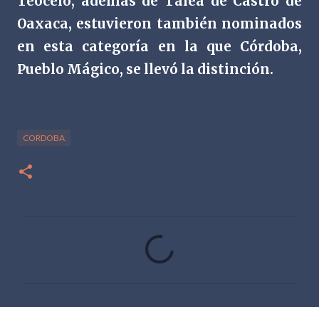
Teocelo, además de Talea de Castro de
Oaxaca, estuvieron también nominados
en esta categoría en la que Córdoba,
Pueblo Mágico, se llevó la distinción.
CORDOBA
C
o
m
e