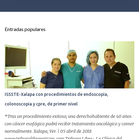
e
n
t
Entradas populares
a
r
i
o
s
ISSSTE-Xalapa con procedimientos de endoscopia,
colonoscopia y cpre, de primer nivel
*Tras un procedimiento exitoso, una derechohabiente de 40 años
con cáncer esofágico podrá recibir tratamiento oncológico y comer
normalmente. Xalapa, Ver. | 05 abril de 2018
www.tribunalibrenoticias.com Tribuna Libre.- La Clínica del