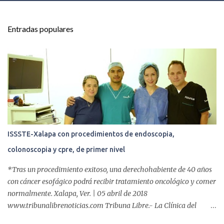
n
t
Entradas populares
a
r
i
o
s
ISSSTE-Xalapa con procedimientos de endoscopia,
colonoscopia y cpre, de primer nivel
*Tras un procedimiento exitoso, una derechohabiente de 40 años
con cáncer esofágico podrá recibir tratamiento oncológico y comer
normalmente. Xalapa, Ver. | 05 abril de 2018
www.tribunalibrenoticias.com Tribuna Libre.- La Clínica del
ISSSTE de Xalapa es de las únicas en el Estado que ha realizado