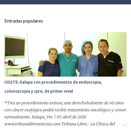
e
n
t
Entradas populares
a
r
i
o
s
ISSSTE-Xalapa con procedimientos de endoscopia,
colonoscopia y cpre, de primer nivel
*Tras un procedimiento exitoso, una derechohabiente de 40 años
con cáncer esofágico podrá recibir tratamiento oncológico y comer
normalmente. Xalapa, Ver. | 05 abril de 2018
www.tribunalibrenoticias.com Tribuna Libre.- La Clínica del