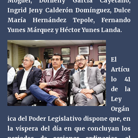
Moguel, Dorheny García Cayetano,
Ingrid Jeny Calderón Domínguez, Dulce
María Hernández Tepole, Fernando
Yunes Márquez y Héctor Yunes Landa.
El
Artícu
lo 41
de la
Ley
Orgán
ica del Poder Legislativo dispone que, en
la víspera del día en que concluyan los