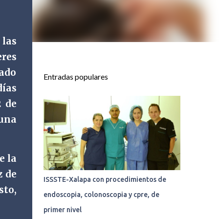
 las
eres
nado
Entradas populares
días
2 de
 una
e la
z de
ISSSTE-Xalapa con procedimientos de
sto,
endoscopia, colonoscopia y cpre, de
primer nivel