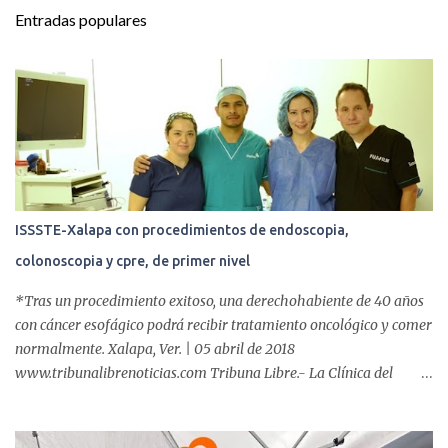
t
Entradas populares
a
r
i
o
s
ISSSTE-Xalapa con procedimientos de endoscopia,
colonoscopia y cpre, de primer nivel
*Tras un procedimiento exitoso, una derechohabiente de 40 años
con cáncer esofágico podrá recibir tratamiento oncológico y comer
normalmente. Xalapa, Ver. | 05 abril de 2018
www.tribunalibrenoticias.com Tribuna Libre.- La Clínica del
ISSSTE de Xalapa es de las únicas en el Estado que ha realizado
más de 2 mil procedimientos endoscópicos anuales entre los que se
incluyen endoscopia, colonoscopia y colangiopancreatografía