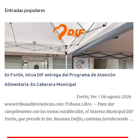
t
Entradas populares
a
r
i
o
s
En Fortín, inicia DIF entrega del Programa de Atención
Alimentaria. En Cabecera Municipal
Fortín, Ver. | 06 agosto 2026
www.tribunalibrenoticias.com Tribuna Libre. – Para dar
cumplimiento con las metas establecidas, el Sistema Municipal DIF
Fortín, que preside la Sra. Rosaura Delfín, continúa fortaleciendo
las acciones en favor de las familias fortinenses mediante la
entrega del programa “Atención Alimentaria en los Primeros 1000