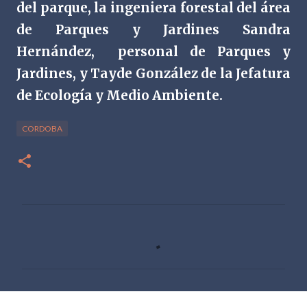
del parque, la ingeniera forestal del área
de Parques y Jardines Sandra
Hernández,
personal de Parques y
Jardines, y Tayde González de la Jefatura
de Ecología y Medio Ambiente.
CORDOBA
C
o
m
e
n