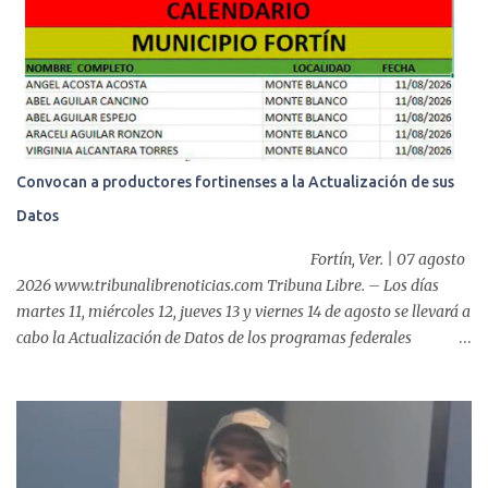
Días y Primera Infancia” que inició este miércoles en la cabecera
municipal. Se trata de una estrategia que busca contribuir al
desarrollo y la nutrición de niñas, niños y mujeres en esta
importante etapa de vida. Durante la jornada, en la explanada del
Súper Ahorros, el director del organismo asistencial, Lic. Carlos
Adiel Pereda, realizó un recorrido por las sedes de entre...
Convocan a productores fortinenses a la Actualización de sus
Datos
Fortín, Ver. | 07 agosto
2026 www.tribunalibrenoticias.com Tribuna Libre. – Los días
martes 11, miércoles 12, jueves 13 y viernes 14 de agosto se llevará a
cabo la Actualización de Datos de los programas federales
“Producción para el Bienestar” y “Fertilizantes para el Bienestar”,
por lo que, el Ayuntamiento de Fortín que preside el alcalde,
Alfonso Efraín Marín Delfín, informa a las y los productores del
municipio sobre este proceso que realizará la Secretaría de
Agricultura, a través del CADER Córdoba. De acuerdo a la