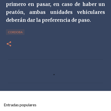
primero en pasar, en caso de haber un
peatón, ambas unidades vehiculares
deberán dar la preferencia de paso.
CORDOBA
C
o
m
e
n
t
Entradas populares
a