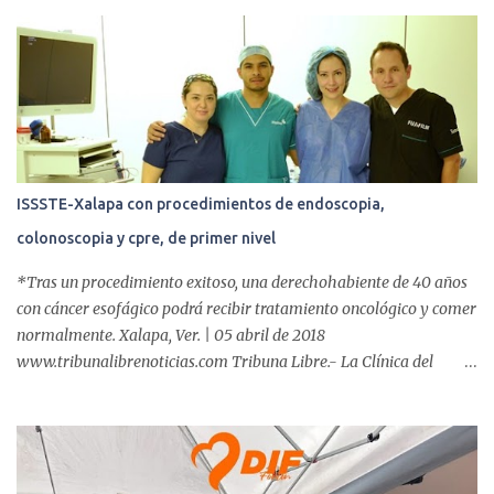
r
i
o
s
ISSSTE-Xalapa con procedimientos de endoscopia,
colonoscopia y cpre, de primer nivel
*Tras un procedimiento exitoso, una derechohabiente de 40 años
con cáncer esofágico podrá recibir tratamiento oncológico y comer
normalmente. Xalapa, Ver. | 05 abril de 2018
www.tribunalibrenoticias.com Tribuna Libre.- La Clínica del
ISSSTE de Xalapa es de las únicas en el Estado que ha realizado
más de 2 mil procedimientos endoscópicos anuales entre los que se
incluyen endoscopia, colonoscopia y colangiopancreatografía
retrógrada endoscópica (CPRE), con equipo de alta tecnología de