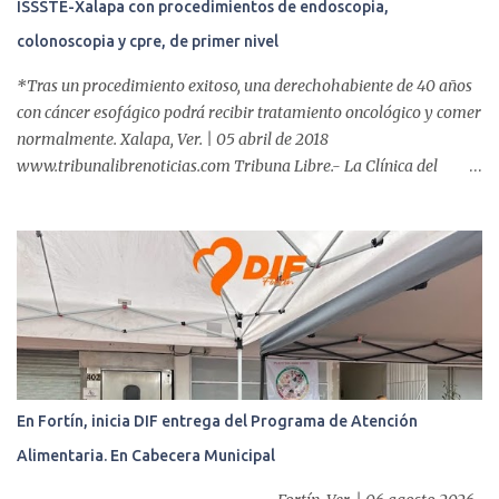
ISSSTE-Xalapa con procedimientos de endoscopia,
colonoscopia y cpre, de primer nivel
*Tras un procedimiento exitoso, una derechohabiente de 40 años
con cáncer esofágico podrá recibir tratamiento oncológico y comer
normalmente. Xalapa, Ver. | 05 abril de 2018
www.tribunalibrenoticias.com Tribuna Libre.- La Clínica del
ISSSTE de Xalapa es de las únicas en el Estado que ha realizado
más de 2 mil procedimientos endoscópicos anuales entre los que se
incluyen endoscopia, colonoscopia y colangiopancreatografía
retrógrada endoscópica (CPRE), con equipo de alta tecnología de
videoendoscopia gástrica y con especialistas certificados. Además
se cuenta con endoscopios de última tecnología que permiten
diagnósticos con mayor certeza y sin dolor para el paciente, a
través de la atención de un equipo de profesionales
multidisciplinario: tres endoscopistas, anestesiólogo y personal
En Fortín, inicia DIF entrega del Programa de Atención
auxiliar y de enfermería. En esta semana, se realizó un nuevo caso
Alimentaria. En Cabecera Municipal
de éxito, pues a través de la colocación de un stent metálico
esofágico, una derechohabiente con un tumor en el ...