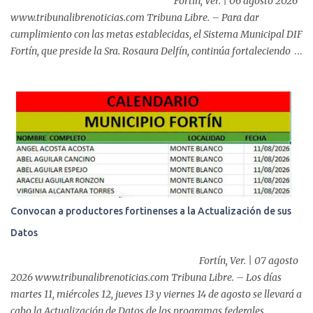
Fortín, Ver. | 06 agosto 2026
www.tribunalibrenoticias.com Tribuna Libre. – Para dar
cumplimiento con las metas establecidas, el Sistema Municipal DIF
Fortín, que preside la Sra. Rosaura Delfín, continúa fortaleciendo
las acciones en favor de las familias fortinenses mediante la
entrega del programa “Atención Alimentaria en los Primeros 1000
Días y Primera Infancia” que inició este miércoles en la cabecera
municipal. Se trata de una estrategia que busca contribuir al
desarrollo y la nutrición de niñas, niños y mujeres en esta
importante etapa de vida. Durante la jornada, en la explanada del
Súper Ahorros, el director del organismo asistencial, Lic. Carlos
Adiel Pereda, realizó un recorrido por las sedes de entre...
Convocan a productores fortinenses a la Actualización de sus
Datos
Fortín, Ver. | 07 agosto
2026 www.tribunalibrenoticias.com Tribuna Libre. – Los días
martes 11, miércoles 12, jueves 13 y viernes 14 de agosto se llevará a
cabo la Actualización de Datos de los programas federales