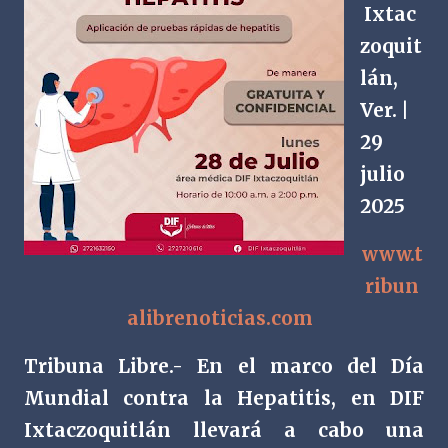
Ixtac
zoquit
lán,
Ver. |
29
julio
2025
www.t
ribun
alibrenoticias.com
Tribuna Libre.- En el marco del Día
Mundial contra la Hepatitis, en DIF
Ixtaczoquitlán llevará a cabo una