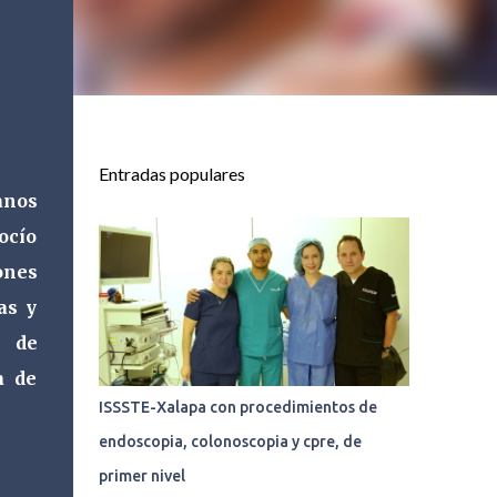
Entradas populares
anos
ocío
ones
as y
o de
a de
ISSSTE-Xalapa con procedimientos de
endoscopia, colonoscopia y cpre, de
primer nivel