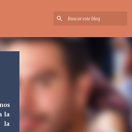
anos
a la
 la