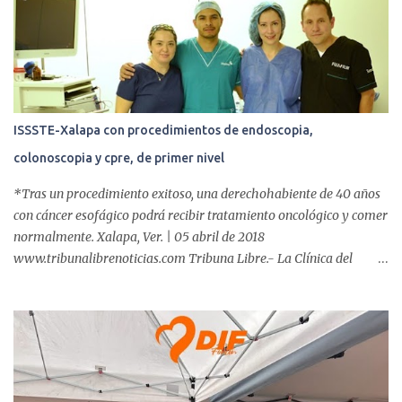
i
o
s
ISSSTE-Xalapa con procedimientos de endoscopia,
colonoscopia y cpre, de primer nivel
*Tras un procedimiento exitoso, una derechohabiente de 40 años
con cáncer esofágico podrá recibir tratamiento oncológico y comer
normalmente. Xalapa, Ver. | 05 abril de 2018
www.tribunalibrenoticias.com Tribuna Libre.- La Clínica del
ISSSTE de Xalapa es de las únicas en el Estado que ha realizado
más de 2 mil procedimientos endoscópicos anuales entre los que se
incluyen endoscopia, colonoscopia y colangiopancreatografía
retrógrada endoscópica (CPRE), con equipo de alta tecnología de
videoendoscopia gástrica y con especialistas certificados. Además
se cuenta con endoscopios de última tecnología que permiten