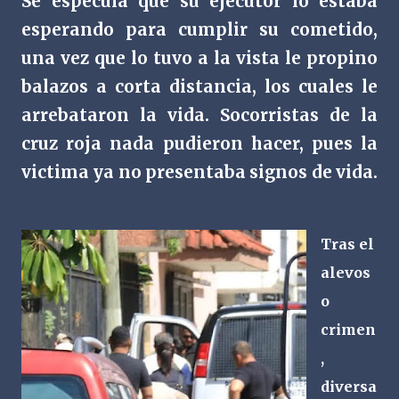
Se especula que su ejecutor lo estaba
esperando para cumplir su cometido,
una vez que lo tuvo a la vista le propino
balazos a corta distancia, los cuales le
arrebataron la vida. Socorristas de la
cruz roja nada pudieron hacer, pues la
victima ya no presentaba signos de vida.
Tras el
alevos
o
crimen
,
diversa