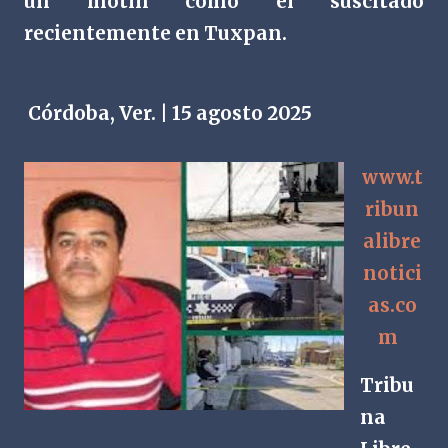
un motín como el suscitado
recientemente en Tuxpan.
Córdoba, Ver. | 15 agosto 2025
www.t
ribun
alibre
notici
as.co
m
Tribu
na