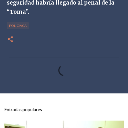
seguridad habría llegado al penal de la
“Toma”.
POLICIACA
C
o
m
e
n
t
Entradas populares
a
r