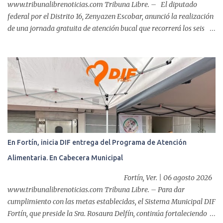
www.tribunalibrenoticias.com Tribuna Libre. – El diputado
federal por el Distrito 16, Zenyazen Escobar, anunció la realización
de una jornada gratuita de atención bucal que recorrerá los seis
municipios del distrito del 10 al 15 de agosto, con el propósito de
acercar servicios odontológicos a la población y contribuir al
cuidado de la salud. Bajo el lema "Distrito 16, donde nacen las
mejores sonrisas", la campaña beneficiará a habitantes de
Ixtaczoquitlán, Fortín, Córdoba, Amatlán de los Reyes, Cuitláhuac
y Yanga, informó el legislador a través de un mensaje difundido en
sus redes sociales. Durante el anuncio, realizado desde la clínica
Vision Center junto al doctor Víctor Ló...
En Fortín, inicia DIF entrega del Programa de Atención
Alimentaria. En Cabecera Municipal
Fortín, Ver. | 06 agosto 2026
www.tribunalibrenoticias.com Tribuna Libre. – Para dar
cumplimiento con las metas establecidas, el Sistema Municipal DIF
Fortín, que preside la Sra. Rosaura Delfín, continúa fortaleciendo