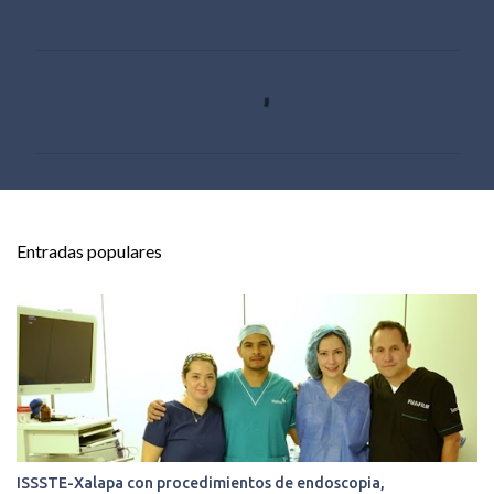
C
o
m
e
n
t
Entradas populares
a
r
i
o
s
ISSSTE-Xalapa con procedimientos de endoscopia,