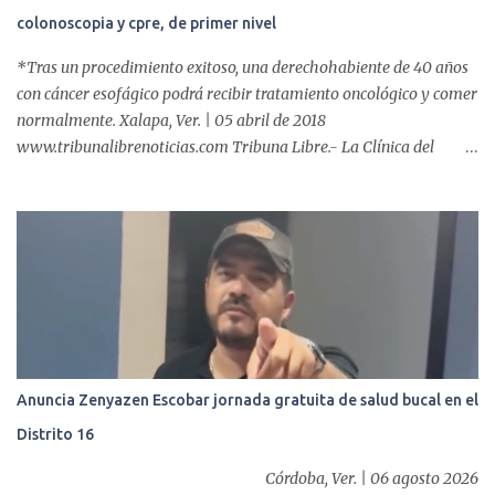
colonoscopia y cpre, de primer nivel
*Tras un procedimiento exitoso, una derechohabiente de 40 años
con cáncer esofágico podrá recibir tratamiento oncológico y comer
normalmente. Xalapa, Ver. | 05 abril de 2018
www.tribunalibrenoticias.com Tribuna Libre.- La Clínica del
ISSSTE de Xalapa es de las únicas en el Estado que ha realizado
más de 2 mil procedimientos endoscópicos anuales entre los que se
incluyen endoscopia, colonoscopia y colangiopancreatografía
retrógrada endoscópica (CPRE), con equipo de alta tecnología de
videoendoscopia gástrica y con especialistas certificados. Además
se cuenta con endoscopios de última tecnología que permiten
diagnósticos con mayor certeza y sin dolor para el paciente, a
través de la atención de un equipo de profesionales
multidisciplinario: tres endoscopistas, anestesiólogo y personal
Anuncia Zenyazen Escobar jornada gratuita de salud bucal en el
auxiliar y de enfermería. En esta semana, se realizó un nuevo caso
Distrito 16
de éxito, pues a través de la colocación de un stent metálico
esofágico, una derechohabiente con un tumor en el ...
Córdoba, Ver. | 06 agosto 2026