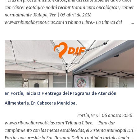
*Tras un procedimiento exitoso, una derechohabiente de 40 años
con cáncer esofágico podrá recibir tratamiento oncológico y comer
normalmente. Xalapa, Ver. | 05 abril de 2018
www.tribunalibrenoticias.com Tribuna Libre.- La Clínica del
ISSSTE de Xalapa es de las únicas en el Estado que ha realizado
más de 2 mil procedimientos endoscópicos anuales entre los que se
incluyen endoscopia, colonoscopia y colangiopancreatografía
retrógrada endoscópica (CPRE), con equipo de alta tecnología de
videoendoscopia gástrica y con especialistas certificados. Además
se cuenta con endoscopios de última tecnología que permiten
diagnósticos con mayor certeza y sin dolor para el paciente, a
través de la atención de un equipo de profesionales
multidisciplinario: tres endoscopistas, anestesiólogo y personal
En Fortín, inicia DIF entrega del Programa de Atención
auxiliar y de enfermería. En esta semana, se realizó un nuevo caso
Alimentaria. En Cabecera Municipal
de éxito, pues a través de la colocación de un stent metálico
esofágico, una derechohabiente con un tumor en el ...
Fortín, Ver. | 06 agosto 2026
www.tribunalibrenoticias.com Tribuna Libre. – Para dar
cumplimiento con las metas establecidas, el Sistema Municipal DIF
Fortín, que preside la Sra. Rosaura Delfín, continúa fortaleciendo