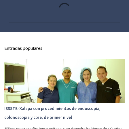
C
o
m
e
n
t
Entradas populares
a
r
i
o
s
ISSSTE-Xalapa con procedimientos de endoscopia,
colonoscopia y cpre, de primer nivel