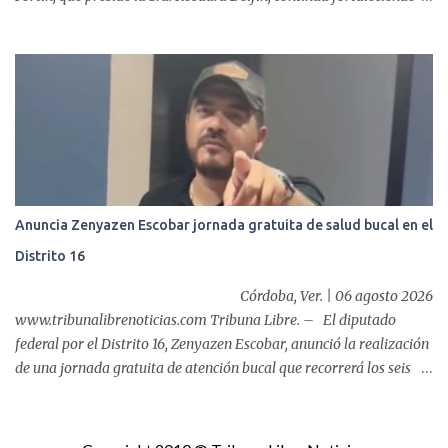
las acciones en favor de las familias fortinenses mediante la
entrega del programa “Atención Alimentaria en los Primeros 1000
Días y Primera Infancia” que inició este miércoles en la cabecera
municipal. Se trata de una estrategia que busca contribuir al
desarrollo y la nutrición de niñas, niños y mujeres en esta
importante etapa de vida. Durante la jornada, en la explanada del
Súper Ahorros, el director del organismo asistencial, Lic. Carlos
Adiel Pereda, realizó un recorrido por las sedes de entre...
Anuncia Zenyazen Escobar jornada gratuita de salud bucal en el
Distrito 16
Córdoba, Ver. | 06 agosto 2026
www.tribunalibrenoticias.com Tribuna Libre. – El diputado
federal por el Distrito 16, Zenyazen Escobar, anunció la realización
de una jornada gratuita de atención bucal que recorrerá los seis
municipios del distrito del 10 al 15 de agosto, con el propósito de
acercar servicios odontológicos a la población y contribuir al
cuidado de la salud. Bajo el lema "Distrito 16, donde nacen las