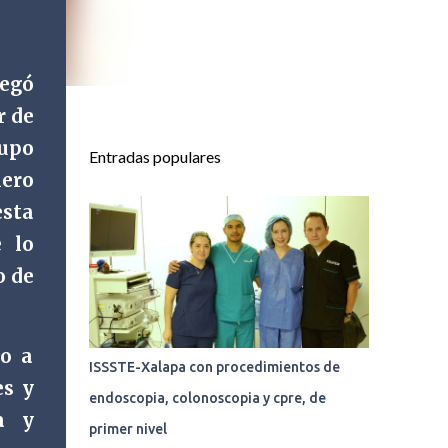
legó
r de
rupo
Entradas populares
mero
sta
 lo
o de
jo a
ISSSTE-Xalapa con procedimientos de
es y
endoscopia, colonoscopia y cpre, de
a y
primer nivel