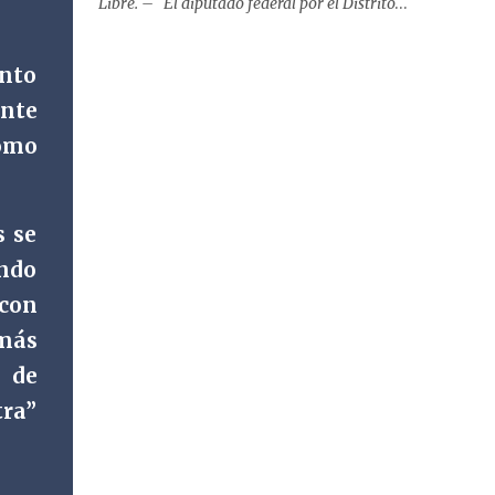
Libre. – El diputado federal por el Distrito
ellos”. De manera que "El servidor"
16, Zenyazen Escobar, anunció la realización
comunicó que el Leviatán sería e...
de una jornada gratuita de atención bucal
nto
que recorrerá los seis municipios del distrito
ente
del 10 al 15 de agosto, con el propósito de
acercar servicios odontológicos a la
como
población y contribuir al cuidado de la salud.
Bajo el lema "Distrito 16, donde nacen las
mejores sonrisas", la campaña beneficiará a
s se
habitantes de Ixtaczoquitlán, Fortín,
ándo
Córdoba, Amatlán de los Reyes, Cuitláhuac y
Yanga, informó el legislador a través de un
 con
mensaje difundido en sus redes sociales.
más
Durante el anuncio, realizado desde la clínica
o de
Vision Center junto al doctor Víctor Ló...
tra”