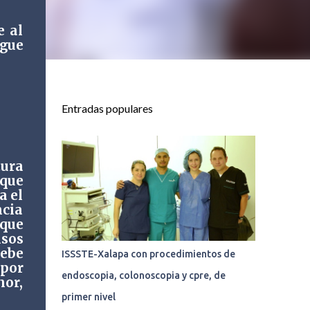
e al
igue
Entradas populares
tura
que
a el
ncia
 que
sos
debe
ISSSTE-Xalapa con procedimientos de
por
endoscopia, colonoscopia y cpre, de
nor,
primer nivel