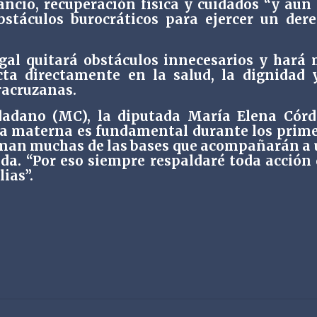
ancio, recuperación física y cuidados “y aun 
bstáculos burocráticos para ejercer un der
gal quitará obstáculos innecesarios y hará
ta directamente en la salud, la dignidad 
racruzanas.
dadano (MC), la diputada María Elena Cór
ia materna es fundamental durante los prim
forman muchas de las bases que acompañarán a
ida. “Por eso siempre respaldaré toda acción
ias”.