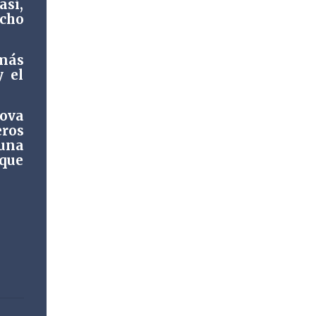
así,
DIF Fortín, que preside la Sra. Rosaura
echo
Delfín, continúa fortaleciendo las acciones
en favor de las familias fortinenses
 más
mediante la entrega del programa “Atención
y el
Alimentaria en los Primeros 1000 Días y
Primera Infancia” que inició este miércoles
dova
en la cabecera municipal. Se trata de una
eros
estrategia que busca contribuir al desarrollo
 una
y la nutrición de niñas, niños y mujeres en
 que
esta importante etapa de vida. Durante la
jornada, en la explanada del Súper Ahorros,
el director del organismo asistencial, Lic.
Carlos Adiel Pereda, realizó un recorrido por
las sedes de entre...