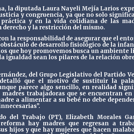
na, la diputada Laura Nayeli Mejía Larios exp
usticia y congruencia, ya que no solo signific
 práctica y en la vida cotidiana de las ma
n derecho y la restricción del mismo.
on la responsabilidad de asegurar que el ent
 obstáculo de desarrollo fisiológico de la infan
nos que hoy promovemos busca un ambiente l
a igualdad sean los pilares de la relación obr
nández, del Grupo Legislativo del Partido V
etalló que el motivo de sustituir la pal
unque parece algo sencillo, en realidad signi
s madres trabajadoras que se encuentran en
madre a alimentar a su bebé no debe depende
innecesarias”.
ido del Trabajo (PT), Elizabeth Morales Ga
 reforma hay madres que regresan a traba
us hijos y que hay mujeres que hacen malab