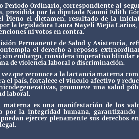
o Periodo Ordinario, correspondiente al seg
va, presidida por la diputada Naomi Edith G
l Pleno el dictamen, resultado de la inicia
por la legisladora Laura Nayeli Mejía Larios,
tenciones ni votos en contra.
isión Permanente de Salud y Asistencia, ref
contempla el derecho a reposos extraordina
s; sin embargo, considera imperativo blindar 
ma de violencia laboral o discriminación.
a vez que reconoce a la lactancia materna com
 el país, fortalece el vínculo afectivo y reduc
nicodegenerativas, promueve una salud púb
d laboral.
a materna es una manifestación de los val
eto por la integridad humana, garantizando
 puedan ejercer plenamente sus derechos e
legal.