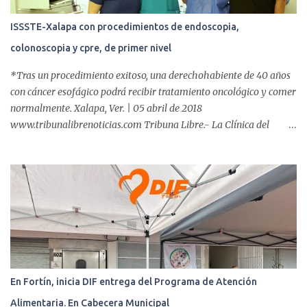
ISSSTE-Xalapa con procedimientos de endoscopia,
colonoscopia y cpre, de primer nivel
*Tras un procedimiento exitoso, una derechohabiente de 40 años
con cáncer esofágico podrá recibir tratamiento oncológico y comer
normalmente. Xalapa, Ver. | 05 abril de 2018
www.tribunalibrenoticias.com Tribuna Libre.- La Clínica del
ISSSTE de Xalapa es de las únicas en el Estado que ha realizado
más de 2 mil procedimientos endoscópicos anuales entre los que se
incluyen endoscopia, colonoscopia y colangiopancreatografía
retrógrada endoscópica (CPRE), con equipo de alta tecnología de
videoendoscopia gástrica y con especialistas certificados. Además
se cuenta con endoscopios de última tecnología que permiten
diagnósticos con mayor certeza y sin dolor para el paciente, a
través de la atención de un equipo de profesionales
multidisciplinario: tres endoscopistas, anestesiólogo y personal
En Fortín, inicia DIF entrega del Programa de Atención
auxiliar y de enfermería. En esta semana, se realizó un nuevo caso
Alimentaria. En Cabecera Municipal
de éxito, pues a través de la colocación de un stent metálico