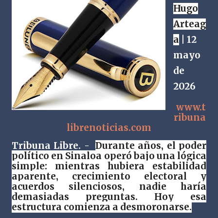
Hugo
Arteag
a
| 12
mayo
de
2026
www.t
ribuna
librenoticias.com
Tribuna Libre. -
Durante años, el poder
político en Sinaloa operó bajo una lógica
simple: mientras hubiera estabilidad
aparente, crecimiento electoral y
acuerdos silenciosos, nadie haría
demasiadas preguntas. Hoy esa
estructura comienza a desmoronarse.