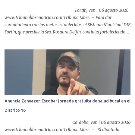
esofágico, una derechohabiente con un tumor en el ...
Fortín, Ver. | 06 agosto 2026
www.tribunalibrenoticias.com Tribuna Libre. – Para dar
cumplimiento con las metas establecidas, el Sistema Municipal DIF
Fortín, que preside la Sra. Rosaura Delfín, continúa fortaleciendo
las acciones en favor de las familias fortinenses mediante la
entrega del programa “Atención Alimentaria en los Primeros 1000
Días y Primera Infancia” que inició este miércoles en la cabecera
municipal. Se trata de una estrategia que busca contribuir al
desarrollo y la nutrición de niñas, niños y mujeres en esta
importante etapa de vida. Durante la jornada, en la explanada del
Súper Ahorros, el director del organismo asistencial, Lic. Carlos
Adiel Pereda, realizó un recorrido por las sedes de entre...
Anuncia Zenyazen Escobar jornada gratuita de salud bucal en el
Distrito 16
Córdoba, Ver. | 06 agosto 2026
www.tribunalibrenoticias.com Tribuna Libre. – El diputado