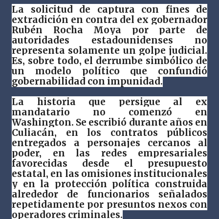
La solicitud de captura con fines de
extradición en contra del ex gobernador
Rubén Rocha Moya por parte de
autoridades estadounidenses no
representa solamente un golpe judicial.
Es, sobre todo, el derrumbe simbólico de
un modelo político que confundió
gobernabilidad con impunidad.
La historia que persigue al ex
mandatario no comenzó en
Washington. Se escribió durante años en
Culiacán, en los contratos públicos
entregados a personajes cercanos al
poder, en las redes empresariales
favorecidas desde el presupuesto
estatal, en las omisiones institucionales
y en la protección política construida
alrededor de funcionarios señalados
repetidamente por presuntos nexos con
operadores criminales.