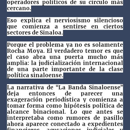
operadores políticos de su círculo más
cercano.
Eso explica el nerviosismo silencioso
que comienza a sentirse en ciertos
sectores de Sinaloa.
Porque el problema ya no es solamente
Rocha Moya. El verdadero temor es que
el caso abra una puerta mucho más
amplia: la judicialización internacional
de una parte importante de la clase
política sinaloense.
La narrativa de “La Banda Sinaloense”
deja entonces de parecer una
exageración periodística y comienza a
tomar forma como hipótesis política de
alcance binacional. Lo que antes se
interpretaba como rumores de pasillo
ahora aparece conectado a expedientes