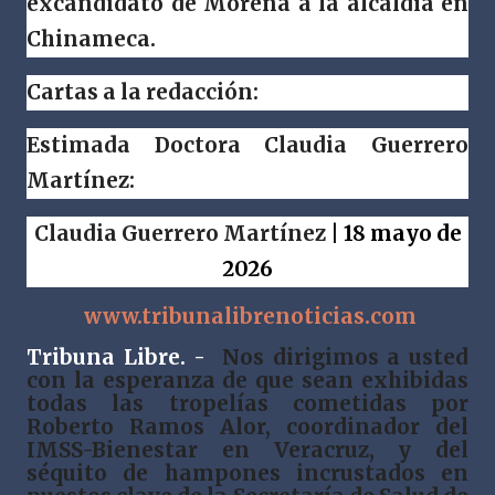
excandidato de Morena a la alcaldía en
Chinameca.
Cartas a la redacción:
Estimada Doctora Claudia Guerrero
Martínez:
Claudia Guerrero Martínez
| 18 mayo de
2026
www.tribunalibrenoticias.com
Tribuna Libre. -
Nos dirigimos a usted
con la esperanza de que sean exhibidas
todas las tropelías cometidas por
Roberto Ramos Alor, coordinador del
IMSS-Bienestar en Veracruz, y del
séquito de hampones incrustados en