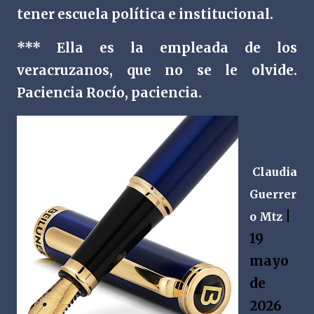
tener escuela política e institucional.
*** Ella es la empleada de los
veracruzanos, que no se le olvide.
Paciencia Rocío, paciencia.
Claudia
Guerrer
|
o Mtz
19
mayo
de
2026