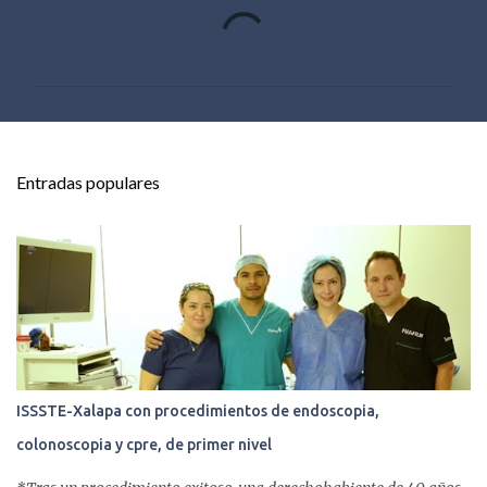
C
o
m
e
n
t
Entradas populares
a
r
i
o
s
ISSSTE-Xalapa con procedimientos de endoscopia,
colonoscopia y cpre, de primer nivel