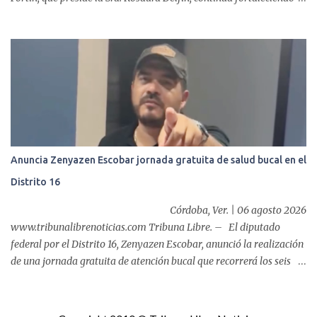
las acciones en favor de las familias fortinenses mediante la
entrega del programa “Atención Alimentaria en los Primeros 1000
Días y Primera Infancia” que inició este miércoles en la cabecera
municipal. Se trata de una estrategia que busca contribuir al
desarrollo y la nutrición de niñas, niños y mujeres en esta
importante etapa de vida. Durante la jornada, en la explanada del
Súper Ahorros, el director del organismo asistencial, Lic. Carlos
Adiel Pereda, realizó un recorrido por las sedes de entre...
Anuncia Zenyazen Escobar jornada gratuita de salud bucal en el
Distrito 16
Córdoba, Ver. | 06 agosto 2026
www.tribunalibrenoticias.com Tribuna Libre. – El diputado
federal por el Distrito 16, Zenyazen Escobar, anunció la realización
de una jornada gratuita de atención bucal que recorrerá los seis
municipios del distrito del 10 al 15 de agosto, con el propósito de
acercar servicios odontológicos a la población y contribuir al
cuidado de la salud. Bajo el lema "Distrito 16, donde nacen las