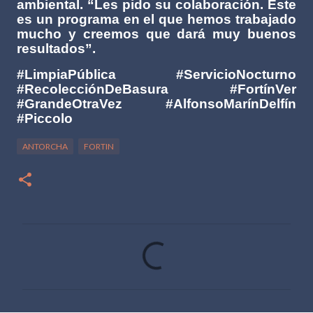
ambiental. “Les pido su colaboración. Este
es un programa en el que hemos trabajado
mucho y creemos que dará muy buenos
resultados”.
#LimpiaPública #ServicioNocturno
#RecolecciónDeBasura #FortínVer
#GrandeOtraVez #AlfonsoMarínDelfín
#Piccolo
ANTORCHA
FORTIN
C
o
m
e