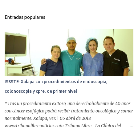
n
t
Entradas populares
a
r
i
o
s
ISSSTE-Xalapa con procedimientos de endoscopia,
colonoscopia y cpre, de primer nivel
*Tras un procedimiento exitoso, una derechohabiente de 40 años
con cáncer esofágico podrá recibir tratamiento oncológico y comer
normalmente. Xalapa, Ver. | 05 abril de 2018
www.tribunalibrenoticias.com Tribuna Libre.- La Clínica del
ISSSTE de Xalapa es de las únicas en el Estado que ha realizado