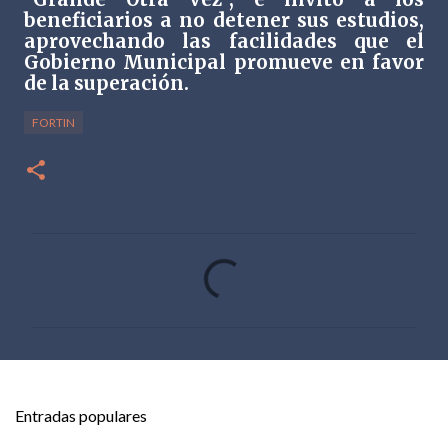
beneficiarios a no detener sus estudios,
aprovechando las facilidades que el
Gobierno Municipal promueve en favor
de la superación.
FORTIN
C
o
m
e
n
t
Entradas populares
a