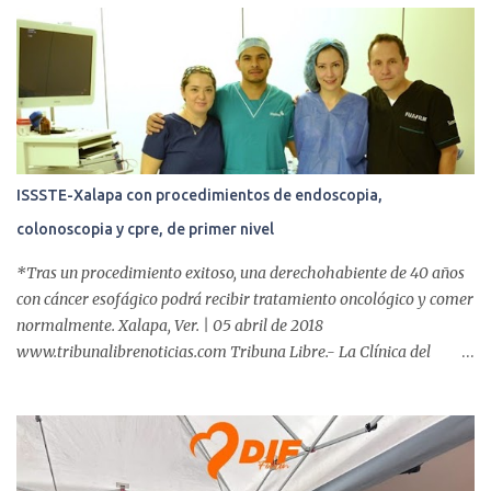
r
i
o
s
ISSSTE-Xalapa con procedimientos de endoscopia,
colonoscopia y cpre, de primer nivel
*Tras un procedimiento exitoso, una derechohabiente de 40 años
con cáncer esofágico podrá recibir tratamiento oncológico y comer
normalmente. Xalapa, Ver. | 05 abril de 2018
www.tribunalibrenoticias.com Tribuna Libre.- La Clínica del
ISSSTE de Xalapa es de las únicas en el Estado que ha realizado
más de 2 mil procedimientos endoscópicos anuales entre los que se
incluyen endoscopia, colonoscopia y colangiopancreatografía
retrógrada endoscópica (CPRE), con equipo de alta tecnología de
videoendoscopia gástrica y con especialistas certificados. Además