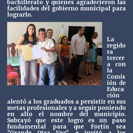
bachillerato y quienes agradecieron las
facilidades del gobierno municipal para
lograrlo.
La
regido
ra
tercer
a con
la
Comis
ión de
Educa
ción
alentó a los graduados a persistir en sus
metas profesionales y a seguir poniendo
en alto el nombre del municipio.
Subrayó que este logro es un paso
fundamental para que Fortín sea
"Grande Otra Vez", e invitó a los