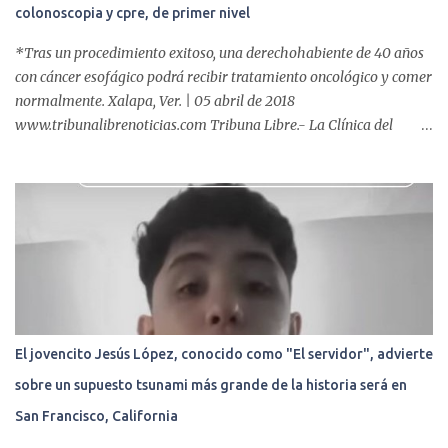
colonoscopia y cpre, de primer nivel
*Tras un procedimiento exitoso, una derechohabiente de 40 años
con cáncer esofágico podrá recibir tratamiento oncológico y comer
normalmente. Xalapa, Ver. | 05 abril de 2018
www.tribunalibrenoticias.com Tribuna Libre.- La Clínica del
ISSSTE de Xalapa es de las únicas en el Estado que ha realizado
más de 2 mil procedimientos endoscópicos anuales entre los que se
incluyen endoscopia, colonoscopia y colangiopancreatografía
retrógrada endoscópica (CPRE), con equipo de alta tecnología de
videoendoscopia gástrica y con especialistas certificados. Además
se cuenta con endoscopios de última tecnología que permiten
diagnósticos con mayor certeza y sin dolor para el paciente, a
través de la atención de un equipo de profesionales
multidisciplinario: tres endoscopistas, anestesiólogo y personal
El jovencito Jesús López, conocido como "El servidor", advierte
auxiliar y de enfermería. En esta semana, se realizó un nuevo caso
sobre un supuesto tsunami más grande de la historia será en
de éxito, pues a través de la colocación de un stent metálico
esofágico, una derechohabiente con un tumor en el ...
San Francisco, California