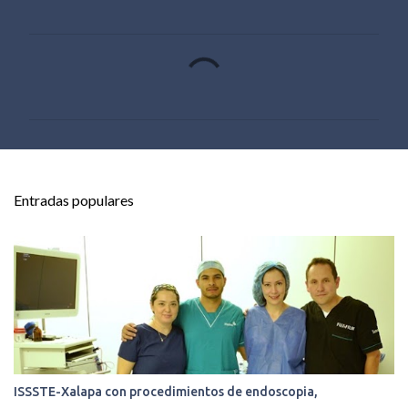
C
o
m
e
n
t
Entradas populares
a
r
i
o
s
ISSSTE-Xalapa con procedimientos de endoscopia,