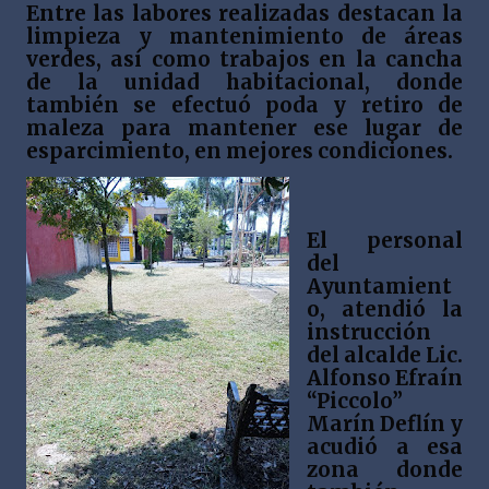
Entre las labores realizadas destacan la
limpieza y mantenimiento de áreas
verdes, así como trabajos en la cancha
de la unidad habitacional, donde
también se efectuó poda y retiro de
maleza para mantener ese lugar de
esparcimiento, en mejores condiciones.
El personal
del
Ayuntamient
o, atendió la
instrucción
del alcalde Lic.
Alfonso Efraín
“Piccolo”
Marín Deflín y
acudió a esa
zona donde