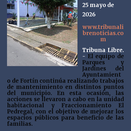
25 mayo de
2026
www.tribunali
brenoticias.co
m
Tribuna Libre.
-
El equipo de
Parques y
Jardines del
Ayuntamient
o de Fortín continúa realizando trabajos
de mantenimiento en distintos puntos
del municipio. En esta ocasión, las
acciones se llevaron a cabo en la unidad
habitacional y Fraccionamiento El
Pedregal, con el objetivo de mejorar los
espacios públicos para beneficio de las
familias.