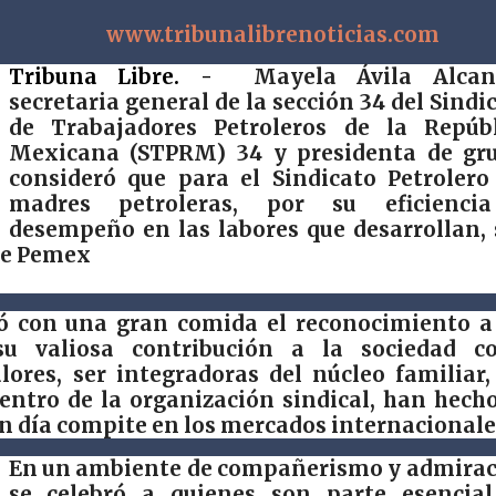
www.tribunalibrenoticias.com
Tribuna Libre. -
Mayela Ávila Alcant
secretaria general de la sección 34 del Sindi
de Trabajadores Petroleros de la Repúbl
Mexicana (STPRM) 34 y presidenta de gru
consideró que para el Sindicato Petrolero
madres petroleras, por su eficienci
desempeño en las labores que desarrollan,
de Pemex
ó con una gran comida el reconocimiento a
su valiosa contribución a la sociedad c
ores, ser integradoras del núcleo familiar,
entro de la organización sindical, han hech
n día compite en los mercados internacionale
En un ambiente de compañerismo y admira
se celebró a quienes son parte esencial