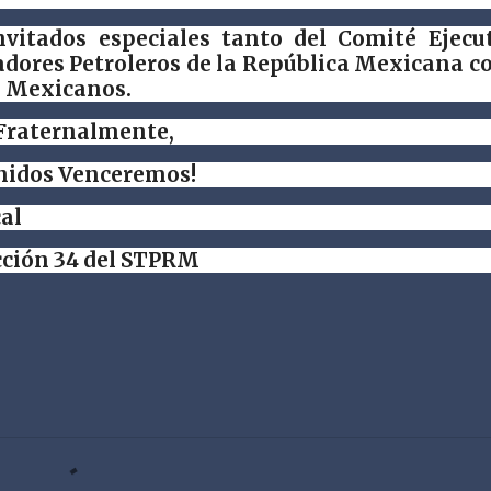
vitados especiales tanto del Comité Ejecu
adores Petroleros de la República Mexicana 
os Mexicanos.
Fraternalmente,
nidos Venceremos!
al
cción 34 del STPRM