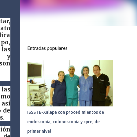
ar,
cato
ica
po,
Entradas populares
 las
a y
 son
 las
omo
 así
o de
ISSSTE-Xalapa con procedimientos de
s.
endoscopia, colonoscopia y cpre, de
ción
primer nivel
 de