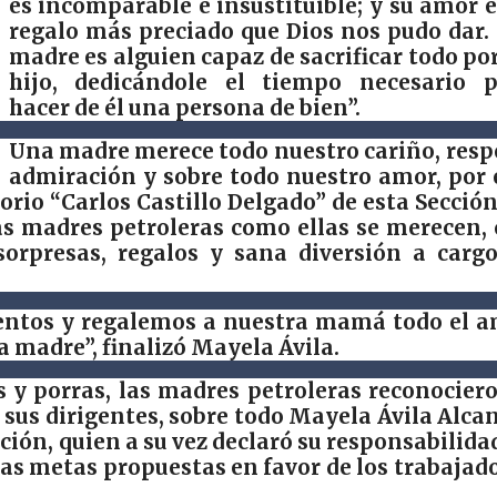
es incomparable e insustituible; y su amor e
regalo más preciado que Dios nos pudo dar.
madre es alguien capaz de sacrificar todo po
hijo, dedicándole el tiempo necesario p
hacer de él una persona de bien”.
Una madre merece todo nuestro cariño, resp
admiración y sobre todo nuestro amor, por 
orio “Carlos Castillo Delgado” de esta Sección
ras madres petroleras como ellas se merecen,
sorpresas, regalos y sana diversión a carg
ientos y regalemos a nuestra mamá todo el 
la madre”, finalizó Mayela Ávila.
s y porras, las madres petroleras reconocier
 sus dirigentes, sobre todo Mayela Ávila Alca
cción, quien a su vez declaró su responsabilida
las metas propuestas en favor de los trabajad