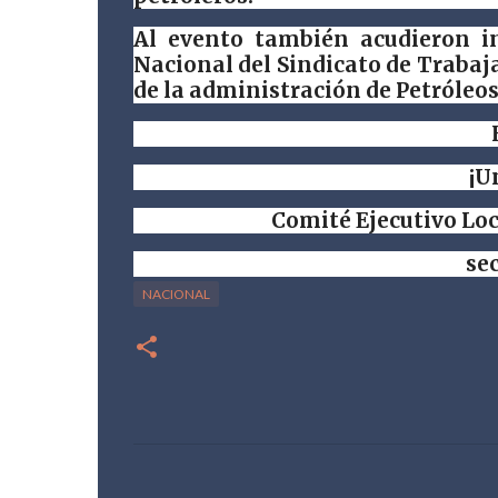
Al evento también acudieron in
Nacional del Sindicato de Trabaj
de la administración de Petróle
¡U
Comité Ejecutivo Loc
se
NACIONAL
C