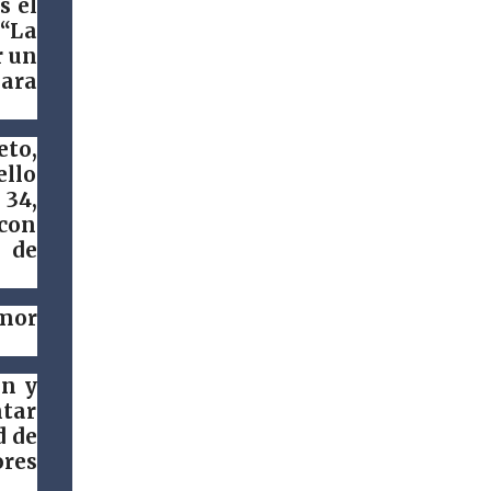
s el
DIF Fortín, que preside la Sra. Rosaura
 “La
Delfín, continúa fortaleciendo las acciones
r un
en favor de las familias fortinenses
ara
mediante la entrega del programa “Atención
Alimentaria en los Primeros 1000 Días y
eto,
Primera Infancia” que inició este miércoles
ello
en la cabecera municipal. Se trata de una
 34,
estrategia que busca contribuir al desarrollo
 con
y la nutrición de niñas, niños y mujeres en
o de
esta importante etapa de vida. Durante la
jornada, en la explanada del Súper Ahorros,
el director del organismo asistencial, Lic.
amor
Carlos Adiel Pereda, realizó un recorrido por
las sedes de entre...
on y
ntar
d de
ores