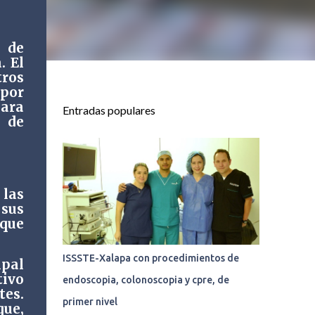
 de
. El
ros
 por
para
Entradas populares
0 de
 las
sus
 que
ISSSTE-Xalapa con procedimientos de
ipal
tivo
endoscopia, colonoscopia y cpre, de
tes.
primer nivel
que,