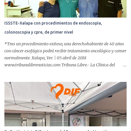
ISSSTE-Xalapa con procedimientos de endoscopia,
colonoscopia y cpre, de primer nivel
*Tras un procedimiento exitoso, una derechohabiente de 40 años
con cáncer esofágico podrá recibir tratamiento oncológico y comer
normalmente. Xalapa, Ver. | 05 abril de 2018
www.tribunalibrenoticias.com Tribuna Libre.- La Clínica del
ISSSTE de Xalapa es de las únicas en el Estado que ha realizado
más de 2 mil procedimientos endoscópicos anuales entre los que se
incluyen endoscopia, colonoscopia y colangiopancreatografía
retrógrada endoscópica (CPRE), con equipo de alta tecnología de
videoendoscopia gástrica y con especialistas certificados. Además
se cuenta con endoscopios de última tecnología que permiten
diagnósticos con mayor certeza y sin dolor para el paciente, a
través de la atención de un equipo de profesionales
multidisciplinario: tres endoscopistas, anestesiólogo y personal